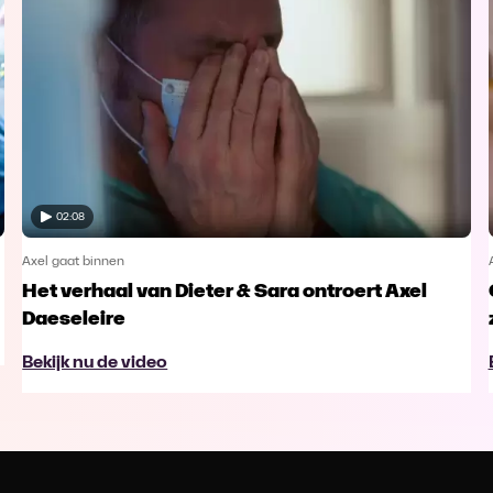
02:08
Axel gaat binnen
Het verhaal van Dieter & Sara ontroert Axel
Daeseleire
Bekijk nu de video