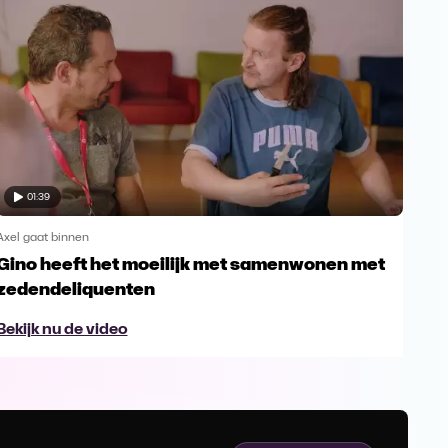
01:39
Axel gaat binnen
Axel 
Gino heeft het moeilijk met samenwonen met
Emo
zedendeliquenten
van
Bekijk nu de video
Bek