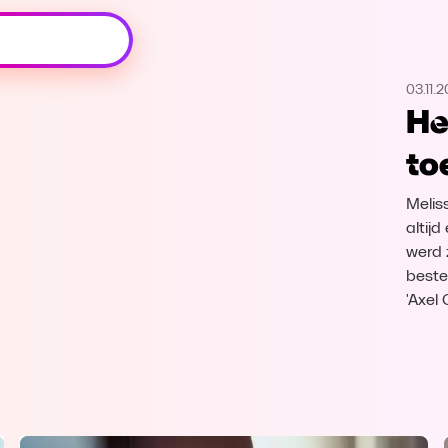
Oeps, browser niet ondersteund
03.11.2
Voor je onze programma's gaat ontdekken,
He
best je browser updaten of hieronder één
van de ondersteunde browsers
to
downloaden.
Melis
Google Chrome
Download
altij
werd 
Firefox
Download
beste
'Axel
Safari
Download
Microsoft Edge
Download
Opera
Download