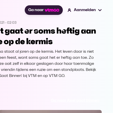
Ga naar
Aanmelden
021
-
02:03
t gaat er soms heftig aan
e op de kermis
sa staat al jaren op de kermis. Het leven daar is niet
d een feest, want soms gaat het er heftig aan toe. Zo
ze ooit zelf in elkaar geslagen door haar toenmalige
 vriendin tijdens een ruzie om een standplaats. Bekijk
 Gaat Binnen' bij VTM en op VTM GO.
Ga naar Axel gaat binnen