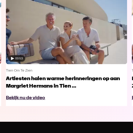
00:53
Tien Om Te Zien
Artiesten halen warme herinneringen op aan
Margriet Hermans in Tien ...
Bekijk nu de video