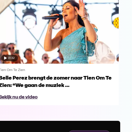
01:32
Tien Om Te Zien
Tien
Belle Perez brengt de zomer naar Tien Om Te
Tie
Zien: “We gaan de muziek ...
gro
Bekijk nu de video
Bek