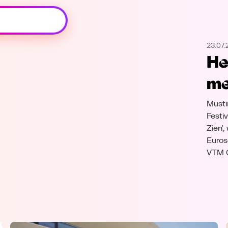
Oeps, browser niet ondersteund
23.07.
Voor je onze programma's gaat ontdekken,
He
best je browser updaten of hieronder één
van de ondersteunde browsers
me
downloaden.
Musti
Google Chrome
Download
Festi
Zien'
Firefox
Download
Euros
VTM 
Safari
Download
Microsoft Edge
Download
Opera
Download