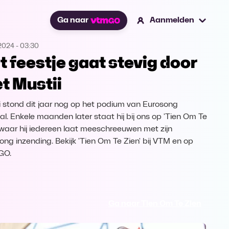
Ga naar
Aanmelden
2024
-
03:30
t feestje gaat stevig door
t Mustii
i stond dit jaar nog op het podium van Eurosong
val. Enkele maanden later staat hij bij ons op 'Tien Om Te
, waar hij iedereen laat meeschreeuwen met zijn
ong inzending. Bekijk 'Tien Om Te Zien' bij VTM en op
GO.
Ga naar Tien Om Te Zien