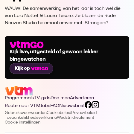
WAUW! De samenwerking van het jaar is toch wel die
van Loïc Nottet & Laura Tesoro. Ze blazen de Rode
Neuzen Studio helemaal omver met 'Strangers'!
Kijk live, uitgesteld of gewoon lekker
bingewatchen
Kijk op
Programma's
TV-gids
Doe mee
Adverteren
Route naar VTM
Jobs
FAQ
Nieuwsbrief
Gebruiksvoorwaarden
Cookiebeleid
Privacybeleid
Toegankelijkheidsverklaring
Wedstrijdreglement
Cookie instellingen