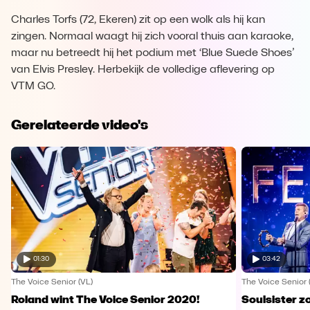
Charles Torfs (72, Ekeren) zit op een wolk als hij kan
zingen. Normaal waagt hij zich vooral thuis aan karaoke,
maar nu betreedt hij het podium met ‘Blue Suede Shoes’
van Elvis Presley. Herbekijk de volledige aflevering op
VTM GO.
Gerelateerde video's
01:30
03:42
The Voice Senior (VL)
The Voice Senior 
Roland wint The Voice Senior 2020!
Soulsister z