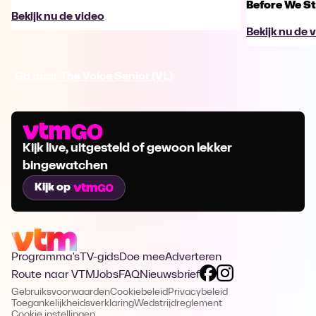
Before We St
Bekijk nu de video
Bekijk nu de 
Ga naar The Voice Senior (VL)
Kijk live, uitgesteld of gewoon lekker
bingewatchen
Kijk op
Programma's
TV-gids
Doe mee
Adverteren
Route naar VTM
Jobs
FAQ
Nieuwsbrief
Gebruiksvoorwaarden
Cookiebeleid
Privacybeleid
Toegankelijkheidsverklaring
Wedstrijdreglement
Cookie instellingen