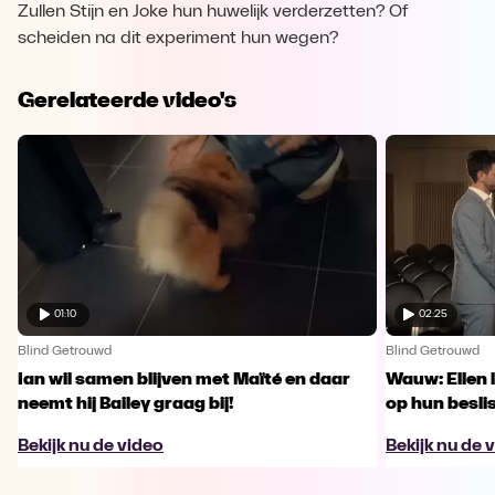
Zullen Stijn en Joke hun huwelijk verderzetten? Of
scheiden na dit experiment hun wegen?
Gerelateerde video's
01:10
02:25
Blind Getrouwd
Blind Getrouwd
Ian wil samen blijven met Maïté en daar
Wauw: Ellen 
neemt hij Bailey graag bij!
op hun besl
Bekijk nu de video
Bekijk nu de 