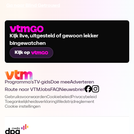
Ga naar Blind Getrouwd
Kijk live, uitgesteld of gewoon lekker
bingewatchen
Kijk op
Programma's
TV-gids
Doe mee
Adverteren
Route naar VTM
Jobs
FAQ
Nieuwsbrief
Gebruiksvoorwaarden
Cookiebeleid
Privacybeleid
Toegankelijkheidsverklaring
Wedstrijdreglement
Cookie instellingen