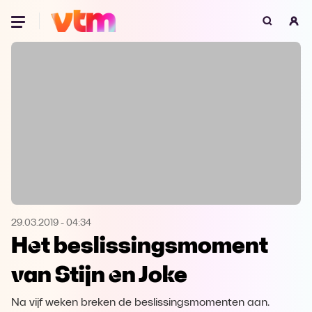
Oeps, browser niet ondersteund
Voor je onze programma's gaat ontdekken,
best je browser updaten of hieronder één
van de ondersteunde browsers
downloaden.
Google Chrome
Download
Firefox
Download
Safari
Download
29.03.2019
-
04:34
Het beslissingsmoment
Microsoft Edge
Download
van Stijn en Joke
Opera
Download
Na vijf weken breken de beslissingsmomenten aan.