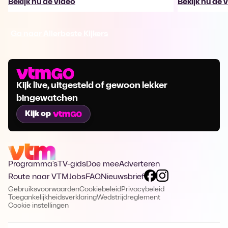
Bekijk nu de video
Bekijk nu de 
Ga naar Allerbeste Kijkers
Kijk live, uitgesteld of gewoon lekker
bingewatchen
Kijk op
Programma's
TV-gids
Doe mee
Adverteren
Route naar VTM
Jobs
FAQ
Nieuwsbrief
Gebruiksvoorwaarden
Cookiebeleid
Privacybeleid
Toegankelijkheidsverklaring
Wedstrijdreglement
Cookie instellingen