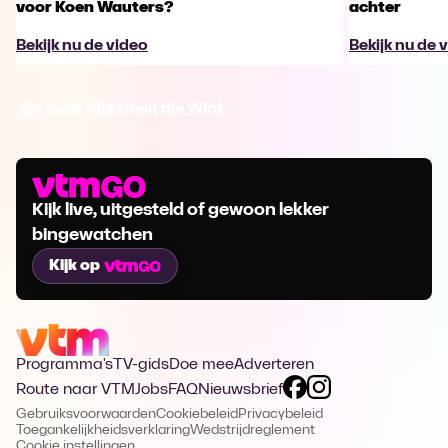
voor Koen Wauters?
achter
Bekijk nu de video
Bekijk nu de 
Ga naar Wie zoekt die Wint
Kijk live, uitgesteld of gewoon lekker
bingewatchen
Kijk op
Programma's
TV-gids
Doe mee
Adverteren
Route naar VTM
Jobs
FAQ
Nieuwsbrief
Gebruiksvoorwaarden
Cookiebeleid
Privacybeleid
Toegankelijkheidsverklaring
Wedstrijdreglement
Cookie instellingen