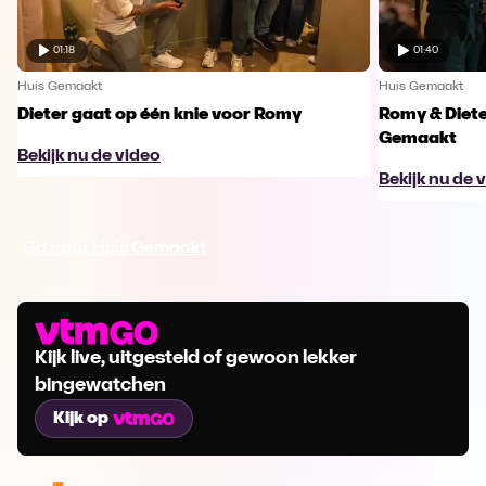
01:18
01:40
Huis Gemaakt
Huis Gemaakt
Dieter gaat op één knie voor Romy
Romy & Diete
Gemaakt
Bekijk nu de video
Bekijk nu de 
Ga naar Huis Gemaakt
Kijk live, uitgesteld of gewoon lekker
bingewatchen
Kijk op