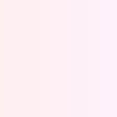
Oeps, browser niet ondersteund
Voor je onze programma's gaat ontdekken,
best je browser updaten of hieronder één
van de ondersteunde browsers
downloaden.
Google Chrome
Download
Firefox
Download
Safari
Download
Microsoft Edge
Download
Opera
Download