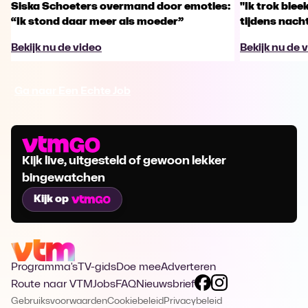
Siska Schoeters overmand door emoties:
"Ik trok ble
“Ik stond daar meer als moeder”
tijdens nachts
Bekijk nu de video
Bekijk nu de 
Ga naar Een Echte Job
Kijk live, uitgesteld of gewoon lekker
bingewatchen
Kijk op
Programma's
TV-gids
Doe mee
Adverteren
Route naar VTM
Jobs
FAQ
Nieuwsbrief
Gebruiksvoorwaarden
Cookiebeleid
Privacybeleid