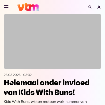
Oeps, browser niet ondersteund
Voor je onze programma's gaat ontdekken,
best je browser updaten of hieronder één
van de ondersteunde browsers
downloaden.
Google Chrome
Download
Firefox
Download
Safari
Download
26.03.2025
-
03:32
Helemaal onder invloed
Microsoft Edge
Download
van Kids With Buns!
Opera
Download
Kids With Buns, wisten meteen welk nummer van