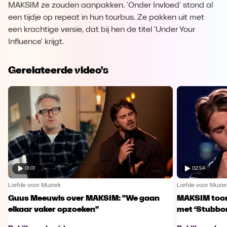
MAKSIM ze zouden aanpakken. 'Onder Invloed' stond al
een tijdje op repeat in hun tourbus. Ze pakken uit met
een krachtige versie, dat bij hen de titel 'Under Your
Influence' krijgt.
Gerelateerde video's
01:01
02:54
Liefde voor Muziek
Liefde voor Muzie
Guus Meeuwis over MAKSIM: "We gaan
MAKSIM toont
elkaar vaker opzoeken"
met ‘Stubbo