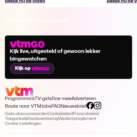
Bekijk nu de video
Bekijk nu de 
Ga naar Liefde voor Muziek
Kijk live, uitgesteld of gewoon lekker
bingewatchen
Kijk op
Programma's
TV-gids
Doe mee
Adverteren
Route naar VTM
Jobs
FAQ
Nieuwsbrief
Gebruiksvoorwaarden
Cookiebeleid
Privacybeleid
Toegankelijkheidsverklaring
Wedstrijdreglement
Cookie instellingen