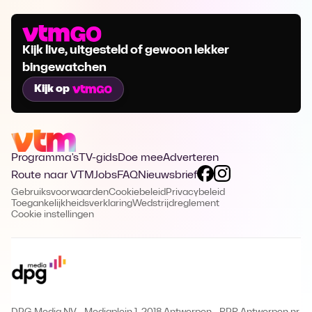
Kijk live, uitgesteld of gewoon lekker
bingewatchen
Kijk op
Programma's
TV-gids
Doe mee
Adverteren
Route naar VTM
Jobs
FAQ
Nieuwsbrief
Gebruiksvoorwaarden
Cookiebeleid
Privacybeleid
Toegankelijkheidsverklaring
Wedstrijdreglement
Cookie instellingen