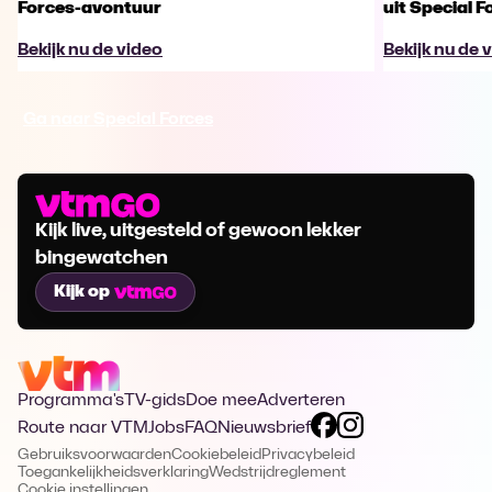
Forces-avontuur
uit Special F
Bekijk nu de video
Bekijk nu de 
Ga naar Special Forces
Kijk live, uitgesteld of gewoon lekker
bingewatchen
Kijk op
Programma's
TV-gids
Doe mee
Adverteren
Route naar VTM
Jobs
FAQ
Nieuwsbrief
Gebruiksvoorwaarden
Cookiebeleid
Privacybeleid
Toegankelijkheidsverklaring
Wedstrijdreglement
Cookie instellingen