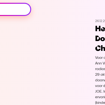
Oeps, browser niet ondersteund
26.12.
Voor je onze programma's gaat ontdekken,
He
best je browser updaten of hieronder één
van de ondersteunde browsers
Do
downloaden.
Ch
Google Chrome
Download
Voor 
Firefox
Download
Ann V
radio
29 ok
Safari
Download
daarv
voor 
Microsoft Edge
Download
JOE. 
ervar
Opera
Download
(kind