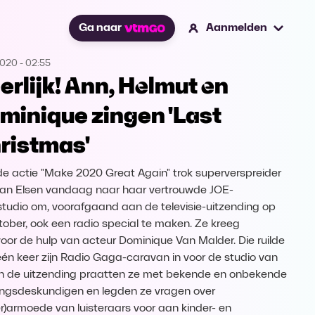
Ga naar
Aanmelden
2020
-
02:55
erlijk! Ann, Helmut en
minique zingen 'Last
ristmas'
de actie "Make 2020 Great Again" trok superverspreider
an Elsen vandaag naar haar vertrouwde JOE-
studio om, voorafgaand aan de televisie-uitzending op
tober, ook een radio special te maken. Ze kreeg
oor de hulp van acteur Dominique Van Malder. Die ruilde
één keer zijn Radio Gaga-caravan in voor de studio van
In de uitzending praatten ze met bekende en onbekende
ingsdeskundigen en legden ze vragen over
er)armoede van luisteraars voor aan kinder- en