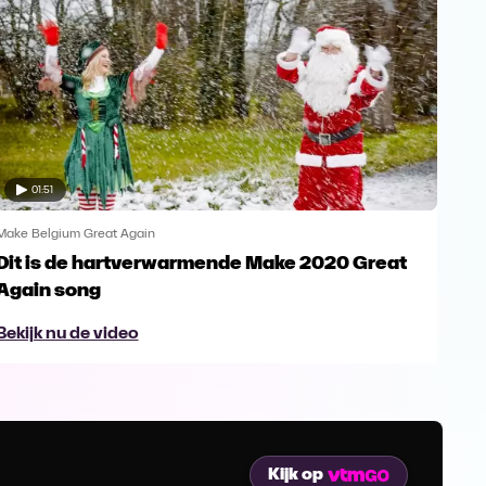
01:51
Make Belgium Great Again
Make
Dit is de hartverwarmende Make 2020 Great
Ken
Again song
Ag
Bekijk nu de video
Bek
Kijk op