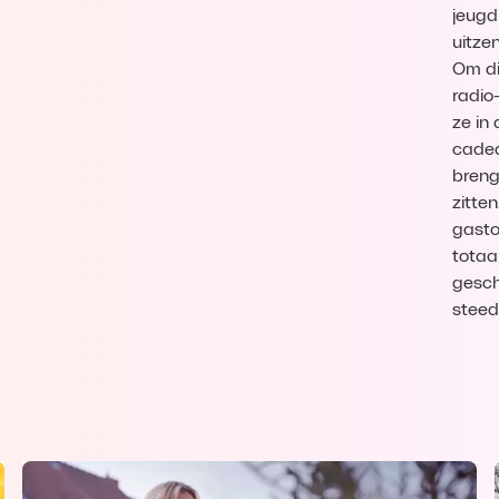
jeugd
uitze
Om di
radio
ze in
cadea
breng
zitte
gasto
totaa
gesch
steed