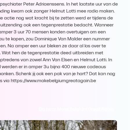
psychiater Peter Adriaenssens. In het laatste uur van de
nding kwam ook zanger Helmut Lotti mee radio maken.
e actie nog wat kracht bij te zetten werd er tijdens de
-uitzending ook een tegenprestatie bedacht. Wanneer
 amper 3 uur 70 mensen konden overtuigen om een
u te kopen, zou Dominique Van Malder een nummer
en. Na amper een uur bleken ze daar al los over te
n. Wat hen de tegenprestatie deed uitbreiden met
ptredens van zowel Ann Van Elsen en Helmut Lotti. In
l werden er in amper 3u bijna 400 nieuwe cadeaus
onken. Schenk jij ook een pak van je hart? Dat kan nog
s via https://www.makebelgiumgreatagain.be
Ga naar Make Belgium Great Again