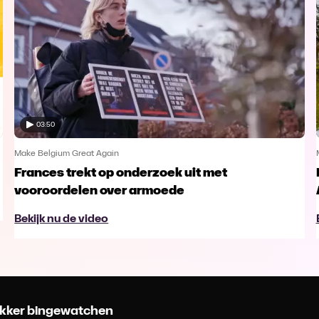
03:50
Make Belgium Great Again
Frances trekt op onderzoek uit met
vooroordelen over armoede
Bekijk nu de video
 lekker bingewatchen