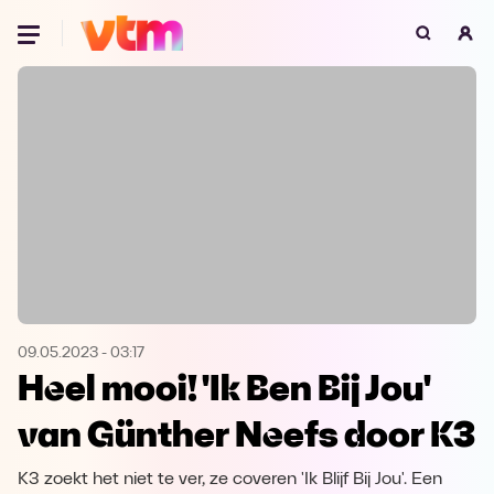
Oeps, browser niet ondersteund
Voor je onze programma's gaat ontdekken,
best je browser updaten of hieronder één
van de ondersteunde browsers
downloaden.
Google Chrome
Download
Firefox
Download
Safari
Download
09.05.2023
-
03:17
Heel mooi! 'Ik Ben Bij Jou'
Microsoft Edge
Download
van Günther Neefs door K3
Opera
Download
K3 zoekt het niet te ver, ze coveren 'Ik Blijf Bij Jou'. Een