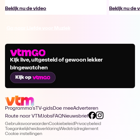
Bekijk nu de video
Bekijk nu de 
Ga naar Liefde voor Muziek
Kijk live, uitgesteld of gewoon lekker
bingewatchen
Kijk op
Programma's
TV-gids
Doe mee
Adverteren
Route naar VTM
Jobs
FAQ
Nieuwsbrief
Gebruiksvoorwaarden
Cookiebeleid
Privacybeleid
Toegankelijkheidsverklaring
Wedstrijdreglement
Cookie instellingen