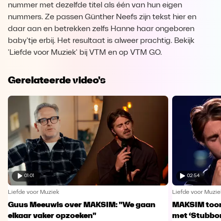
nummer met dezelfde titel als één van hun eigen
nummers. Ze passen Günther Neefs zijn tekst hier en
daar aan en betrekken zelfs Hanne haar ongeboren
baby'tje erbij. Het resultaat is alweer prachtig. Bekijk
'Liefde voor Muziek' bij VTM en op VTM GO.
Gerelateerde video's
01:01
02:54
Liefde voor Muziek
Liefde voor Muzie
Guus Meeuwis over MAKSIM: "We gaan
MAKSIM toont
elkaar vaker opzoeken"
met ‘Stubbo