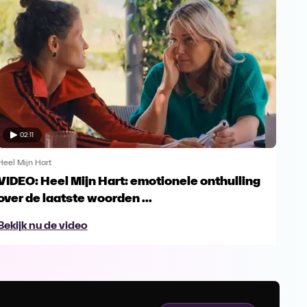
02:11
Heel Mijn Hart
Heel 
VIDEO: Heel Mijn Hart: emotionele onthulling
Hee
over de laatste woorden ...
et
Bekijk nu de video
Bek