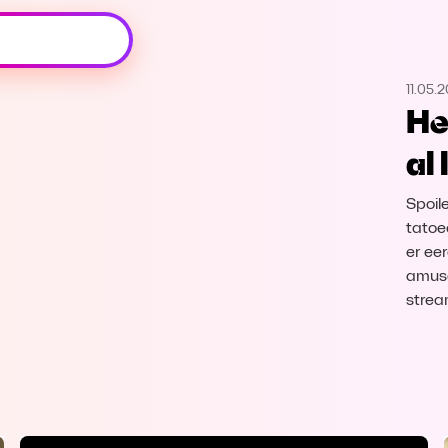
Oeps, browser niet ondersteund
11.05.
Voor je onze programma's gaat ontdekken,
He
best je browser updaten of hieronder één
van de ondersteunde browsers
al
downloaden.
Spoile
Google Chrome
Download
tatoe
er ee
Firefox
Download
amusa
stre
Safari
Download
Microsoft Edge
Download
Opera
Download