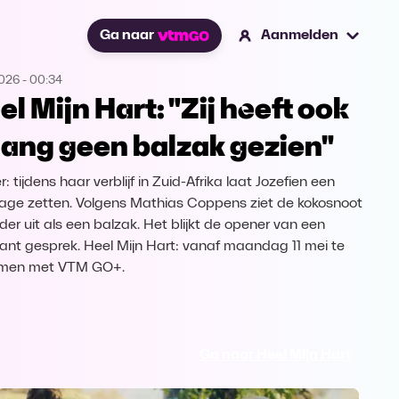
Ga naar
Aanmelden
2026
-
00:34
el Mijn Hart: "Zij heeft ook
 lang geen balzak gezien"
r: tijdens haar verblijf in Zuid-Afrika laat Jozefien een
age zetten. Volgens Mathias Coppens ziet de kokosnoot
rder uit als een balzak. Het blijkt de opener van een
nt gesprek. Heel Mijn Hart: vanaf maandag 11 mei te
amen met VTM GO+.
Ga naar Heel Mijn Hart