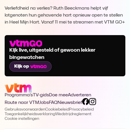
Verliefdheid na verlies? Ruth Beeckmans helpt vijf
lotgenoten hun gehavende hart opnieuw open te stellen
in Heel Mijn Hart. Vanaf 11 mei te streamen met VTM GO+
Kijk live, uitgesteld of gewoon lekker
bingewatchen
Kijk op
Programma's
TV-gids
Doe mee
Adverteren
Route naar VTM
Jobs
FAQ
Nieuwsbrief
Gebruiksvoorwaarden
Cookiebeleid
Privacybeleid
Toegankelijkheidsverklaring
Wedstrijdreglement
Cookie instellingen