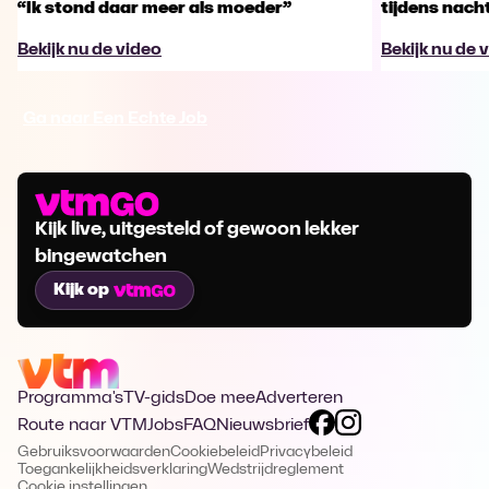
“Ik stond daar meer als moeder”
tijdens nachts
Bekijk nu de video
Bekijk nu de 
Ga naar Een Echte Job
Kijk live, uitgesteld of gewoon lekker
bingewatchen
Kijk op
Programma's
TV-gids
Doe mee
Adverteren
Route naar VTM
Jobs
FAQ
Nieuwsbrief
Gebruiksvoorwaarden
Cookiebeleid
Privacybeleid
Toegankelijkheidsverklaring
Wedstrijdreglement
Cookie instellingen