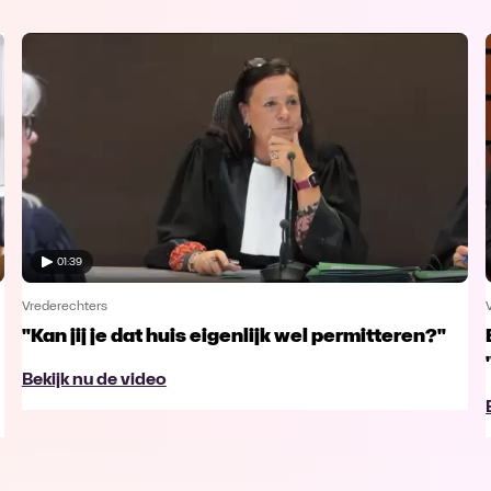
01:39
Vrederechters
"Kan jij je dat huis eigenlijk wel permitteren?"
Bekijk nu de video