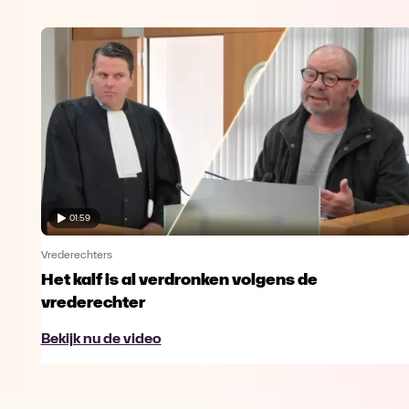
01:59
Vrederechters
Het kalf is al verdronken volgens de
vrederechter
Bekijk nu de video