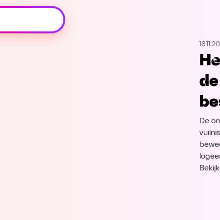
Oeps, browser niet ondersteund
16.11.2
Voor je onze programma's gaat ontdekken,
He
best je browser updaten of hieronder één
van de ondersteunde browsers
de
downloaden.
be
Google Chrome
Download
De on
Firefox
Download
vuiln
bewee
logeer
Safari
Download
Bekij
Microsoft Edge
Download
Opera
Download