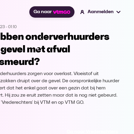
Ga naar
Aanmelden
023
-
01:10
bben onderverhuurders
 gevel met afval
smeurd?
derhuurders zorgen voor overlast. Vloeistof uit
iszakken druipt over de gevel. De oorspronkelijke huurder
rt dat het enkel gaat over een gezin dat bij hem
t. Hij zou ze eruit zetten maar dat is nog niet gebeurd.
k 'Vrederechters' bij VTM en op VTM GO.
Ga naar Vrederechters