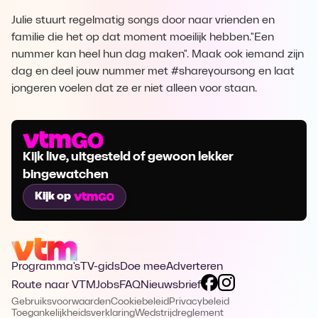
Julie stuurt regelmatig songs door naar vrienden en
familie die het op dat moment moeilijk hebben."Een
nummer kan heel hun dag maken". Maak ook iemand zijn
dag en deel jouw nummer met #shareyoursong en laat
jongeren voelen dat ze er niet alleen voor staan.
Kijk live, uitgesteld of gewoon lekker
bingewatchen
Kijk op
Programma's
TV-gids
Doe mee
Adverteren
Route naar VTM
Jobs
FAQ
Nieuwsbrief
Gebruiksvoorwaarden
Cookiebeleid
Privacybeleid
Toegankelijkheidsverklaring
Wedstrijdreglement