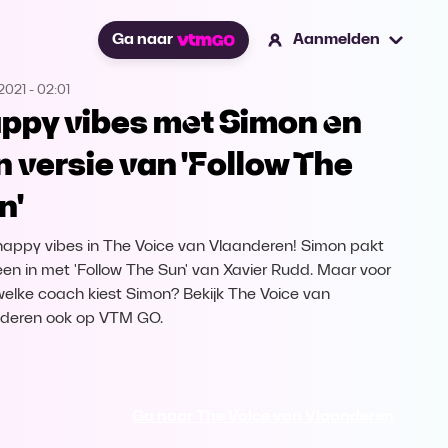
Ga naar
Aanmelden
2021
-
02:01
ppy vibes met Simon en
jn versie van 'Follow The
n'
happy vibes in The Voice van Vlaanderen! Simon pakt
een in met 'Follow The Sun' van Xavier Rudd. Maar voor
welke coach kiest Simon? Bekijk The Voice van
deren ook op VTM GO.
Ga naar The Voice van Vlaanderen