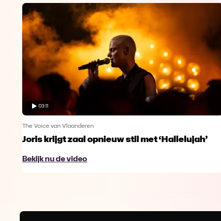
03:11
The Voice van Vlaanderen
Joris krijgt zaal opnieuw stil met ‘Hallelujah’
Bekijk nu de video