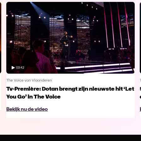
03:42
The Voice van Vlaanderen
Tv-Première: Dotan brengt zijn nieuwste hit ‘Let
You Go’ in The Voice
Bekijk nu de video