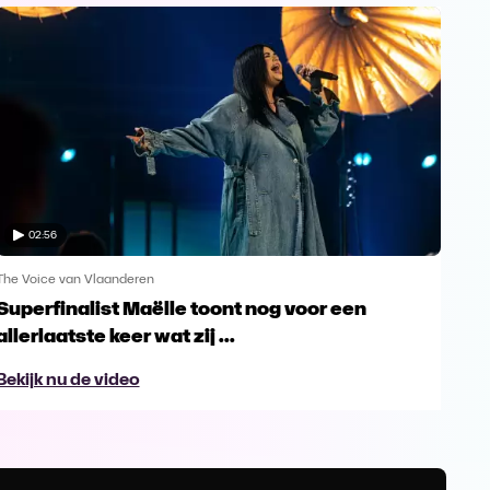
02:56
The Voice van Vlaanderen
The 
Superfinalist Maëlle toont nog voor een
Het
allerlaatste keer wat zij ...
Vl
Bekijk nu de video
Bek