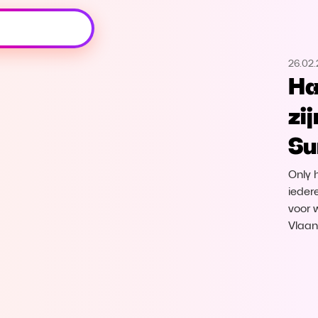
Oeps, browser niet ondersteund
26.02.
Voor je onze programma's gaat ontdekken,
Ha
best je browser updaten of hieronder één
van de ondersteunde browsers
zi
downloaden.
Su
Google Chrome
Download
Only 
Firefox
Download
ieder
voor 
Vlaan
Safari
Download
Microsoft Edge
Download
Opera
Download