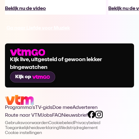
Bekijk nu de video
Bekijk nu de 
Ga naar Liefde voor Muziek
Kijk live, uitgesteld of gewoon lekker
bingewatchen
Kijk op
Programma's
TV-gids
Doe mee
Adverteren
Route naar VTM
Jobs
FAQ
Nieuwsbrief
Gebruiksvoorwaarden
Cookiebeleid
Privacybeleid
Toegankelijkheidsverklaring
Wedstrijdreglement
Cookie instellingen