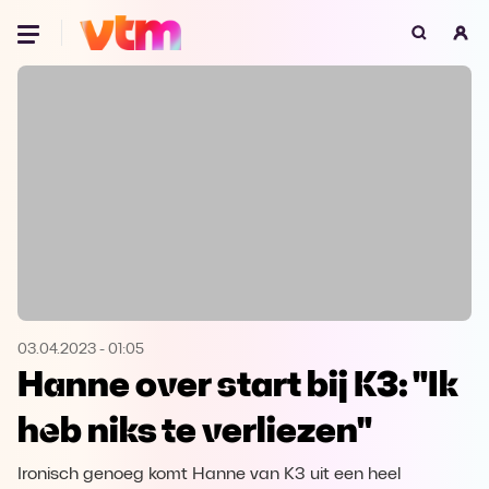
Oeps, browser niet ondersteund
Voor je onze programma's gaat ontdekken,
best je browser updaten of hieronder één
van de ondersteunde browsers
downloaden.
Google Chrome
Download
Firefox
Download
Safari
Download
03.04.2023
-
01:05
Hanne over start bij K3: "Ik
Microsoft Edge
Download
heb niks te verliezen"
Opera
Download
Ironisch genoeg komt Hanne van K3 uit een heel