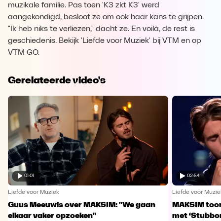
muzikale familie. Pas toen 'K3 zkt K3' werd
aangekondigd, besloot ze om ook haar kans te grijpen.
"Ik heb niks te verliezen," dacht ze. En voilà, de rest is
geschiedenis. Bekijk 'Liefde voor Muziek' bij VTM en op
VTM GO.
Gerelateerde video's
01:01
02:54
Liefde voor Muziek
Liefde voor Muzie
Guus Meeuwis over MAKSIM: "We gaan
MAKSIM toont
elkaar vaker opzoeken"
met ‘Stubbo