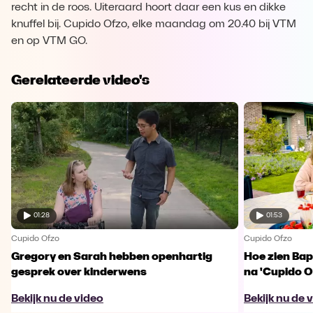
recht in de roos. Uiteraard hoort daar een kus en dikke
knuffel bij. Cupido Ofzo, elke maandag om 20.40 bij VTM
en op VTM GO.
Gerelateerde video's
01:28
01:53
Cupido Ofzo
Cupido Ofzo
Gregory en Sarah hebben openhartig
Hoe zien Bap
gesprek over kinderwens
na 'Cupido O
Bekijk nu de video
Bekijk nu de 