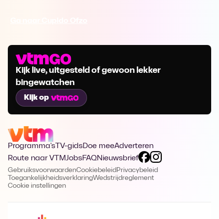
Ga naar Cupido Ofzo
Kijk live, uitgesteld of gewoon lekker
bingewatchen
Kijk op
Programma's
TV-gids
Doe mee
Adverteren
Route naar VTM
Jobs
FAQ
Nieuwsbrief
Gebruiksvoorwaarden
Cookiebeleid
Privacybeleid
Toegankelijkheidsverklaring
Wedstrijdreglement
Cookie instellingen