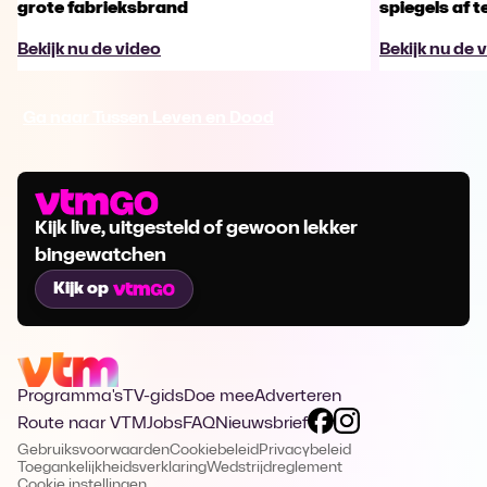
grote fabrieksbrand
spiegels af t
Bekijk nu de video
Bekijk nu de 
Ga naar Tussen Leven en Dood
Kijk live, uitgesteld of gewoon lekker
bingewatchen
Kijk op
Programma's
TV-gids
Doe mee
Adverteren
Route naar VTM
Jobs
FAQ
Nieuwsbrief
Gebruiksvoorwaarden
Cookiebeleid
Privacybeleid
Toegankelijkheidsverklaring
Wedstrijdreglement
Cookie instellingen