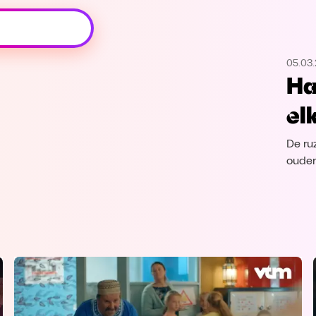
Oeps, browser niet ondersteund
05.03.
Voor je onze programma's gaat ontdekken,
Ha
best je browser updaten of hieronder één
van de ondersteunde browsers
el
downloaden.
De ru
Google Chrome
Download
ouder
Firefox
Download
Safari
Download
Microsoft Edge
Download
Opera
Download