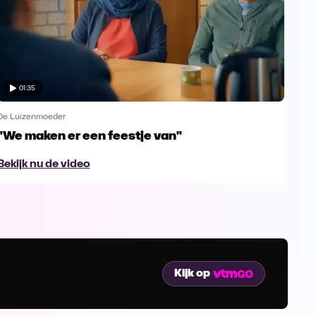
01:35
De Luizenmoeder
De L
"We maken er een feestje van"
Com
Bekijk nu de video
Bek
Kijk op