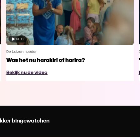
01:03
De Luizenmoeder
Was het nu harakiri of harira?
Bekijk nu de video
 lekker bingewatchen