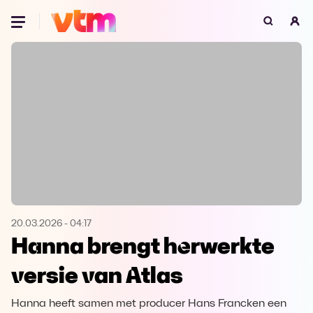
Oeps, browser niet ondersteund
Voor je onze programma's gaat ontdekken,
best je browser updaten of hieronder één
van de ondersteunde browsers
downloaden.
Google Chrome
Download
Firefox
Download
Safari
Download
20.03.2026
-
04:17
Hanna brengt herwerkte
Microsoft Edge
Download
versie van Atlas
Opera
Download
Hanna heeft samen met producer Hans Francken een