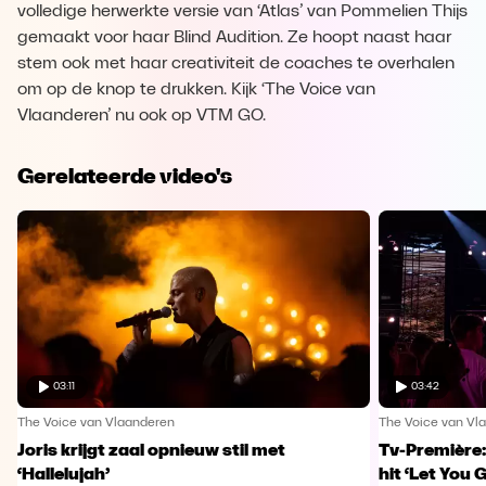
volledige herwerkte versie van ‘Atlas’ van Pommelien Thijs
gemaakt voor haar Blind Audition. Ze hoopt naast haar
stem ook met haar creativiteit de coaches te overhalen
om op de knop te drukken. Kijk ‘The Voice van
Vlaanderen’ nu ook op VTM GO.
Gerelateerde video's
03:11
03:42
The Voice van Vlaanderen
The Voice van Vl
Joris krijgt zaal opnieuw stil met
Tv-Première:
‘Hallelujah’
hit ‘Let You 