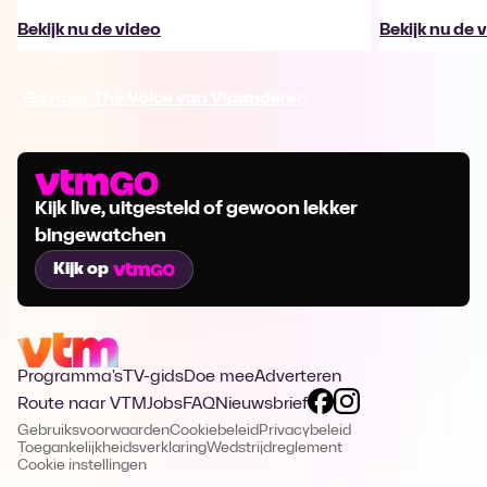
Bekijk nu de video
Bekijk nu de 
Ga naar The Voice van Vlaanderen
Kijk live, uitgesteld of gewoon lekker
bingewatchen
Kijk op
Programma's
TV-gids
Doe mee
Adverteren
Route naar VTM
Jobs
FAQ
Nieuwsbrief
Gebruiksvoorwaarden
Cookiebeleid
Privacybeleid
Toegankelijkheidsverklaring
Wedstrijdreglement
Cookie instellingen