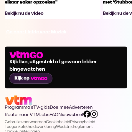
elkaar vaker opzoeken"
met ‘Stubbo
Bekijk nu de video
Bekijk nu de 
Ga naar Liefde voor Muziek
Kijk live, uitgesteld of gewoon lekker
bingewatchen
Kijk op
Programma's
TV-gids
Doe mee
Adverteren
Route naar VTM
Jobs
FAQ
Nieuwsbrief
Gebruiksvoorwaarden
Cookiebeleid
Privacybeleid
Toegankelijkheidsverklaring
Wedstrijdreglement
Cookie instellingen