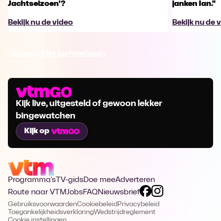
Jachtseizoen'?
janken Ian."
Bekijk nu de video
Bekijk nu de 
Ga naar Het Jachtseizoen
Kijk live, uitgesteld of gewoon lekker
bingewatchen
Kijk op
Programma's
TV-gids
Doe mee
Adverteren
Route naar VTM
Jobs
FAQ
Nieuwsbrief
Gebruiksvoorwaarden
Cookiebeleid
Privacybeleid
Toegankelijkheidsverklaring
Wedstrijdreglement
Cookie instellingen