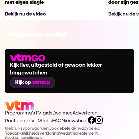
met eigen single
door zijn gez
Bekijk nu de video
Bekijk nu de 
Ga naar Behind The Mask
Kijk live, uitgesteld of gewoon lekker
bingewatchen
Kijk op
Programma's
TV-gids
Doe mee
Adverteren
Route naar VTM
Jobs
FAQ
Nieuwsbrief
Gebruiksvoorwaarden
Cookiebeleid
Privacybeleid
Toegankelijkheidsverklaring
Wedstrijdreglement
Cookie instellingen