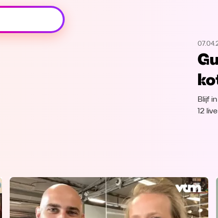
Oeps, browser niet ondersteund
07.04
Voor je onze programma's gaat ontdekken,
Gu
best je browser updaten of hieronder één
van de ondersteunde browsers
ko
downloaden.
Blijf
Google Chrome
Download
12 li
Firefox
Download
Safari
Download
Microsoft Edge
Download
Opera
Download