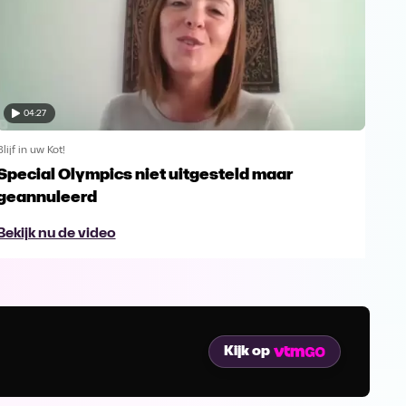
04:27
Blijf in uw Kot!
Blijf 
Special Olympics niet uitgesteld maar
Ser
geannuleerd
sup
Bekijk nu de video
Bek
Kijk op