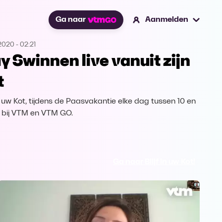
Ga naar
Aanmelden
.2020
-
02:21
y Swinnen live vanuit zijn
t
 in uw Kot, tijdens de Paasvakantie elke dag tussen 10 en
ve bij VTM en VTM GO.
Ga naar Blijf in uw Kot!