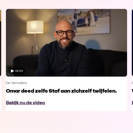
02:53
De Verraders
Omar deed zelfs Staf aan zichzelf twijfelen.
Bekijk nu de video