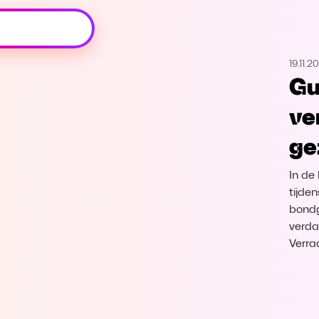
Oeps, browser niet ondersteund
19.11.2
Voor je onze programma's gaat ontdekken,
Gu
best je browser updaten of hieronder één
van de ondersteunde browsers
ve
downloaden.
ge
Google Chrome
Download
In de
Firefox
Download
tijde
bondg
verda
Safari
Download
Verra
Microsoft Edge
Download
Opera
Download