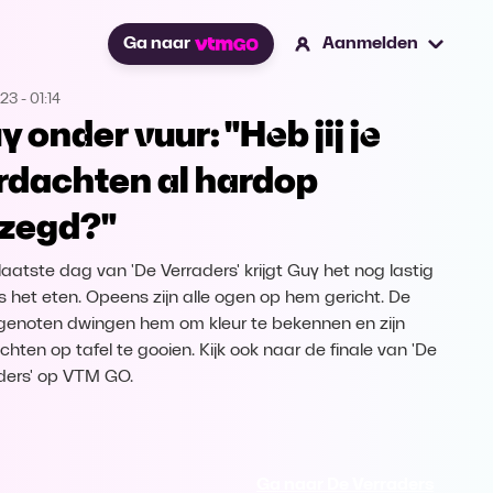
Ga naar
Aanmelden
023
-
01:14
y onder vuur: "Heb jij je
rdachten al hardop
zegd?"
 laatste dag van 'De Verraders' krijgt Guy het nog lastig
ns het eten. Opeens zijn alle ogen op hem gericht. De
enoten dwingen hem om kleur te bekennen en zijn
chten op tafel te gooien. Kijk ook naar de finale van 'De
ders' op VTM GO.
Ga naar De Verraders