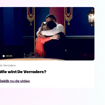
00:30
De Verraders
De V
Wie wint De Verraders?
Yan
Bekijk nu de video
Bek