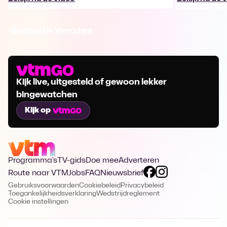
Ga naar De Verraders
Kijk live, uitgesteld of gewoon lekker
bingewatchen
Kijk op
Programma's
TV-gids
Doe mee
Adverteren
Route naar VTM
Jobs
FAQ
Nieuwsbrief
Gebruiksvoorwaarden
Cookiebeleid
Privacybeleid
Toegankelijkheidsverklaring
Wedstrijdreglement
Cookie instellingen