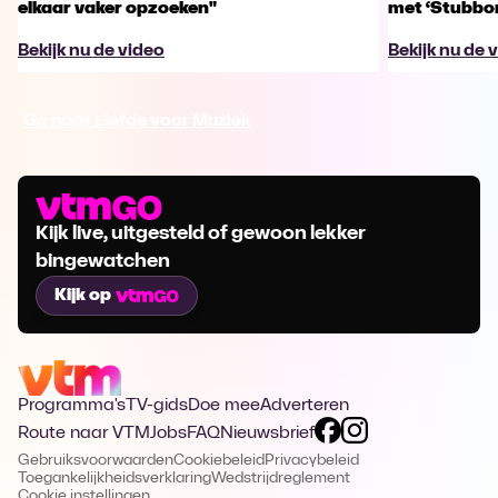
elkaar vaker opzoeken"
met ‘Stubbo
Bekijk nu de video
Bekijk nu de 
Ga naar Liefde voor Muziek
Kijk live, uitgesteld of gewoon lekker
bingewatchen
Kijk op
Programma's
TV-gids
Doe mee
Adverteren
Route naar VTM
Jobs
FAQ
Nieuwsbrief
Gebruiksvoorwaarden
Cookiebeleid
Privacybeleid
Toegankelijkheidsverklaring
Wedstrijdreglement
Cookie instellingen