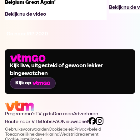
Belgium Great Again'
Bekijk nu de 
Bekijk nu de video
Ga naar RIP 2020
Kijk live, uitgesteld of gewoon lekker
bingewatchen
Kijk op
Programma's
TV-gids
Doe mee
Adverteren
Route naar VTM
Jobs
FAQ
Nieuwsbrief
Gebruiksvoorwaarden
Cookiebeleid
Privacybeleid
Toegankelijkheidsverklaring
Wedstrijdreglement
Cookie instellingen