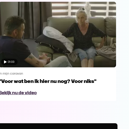
01:03
In mijn caravan
In mi
"Voor wat ben ik hier nu nog? Voor niks"
Ste
ver
Bekijk nu de video
Bek