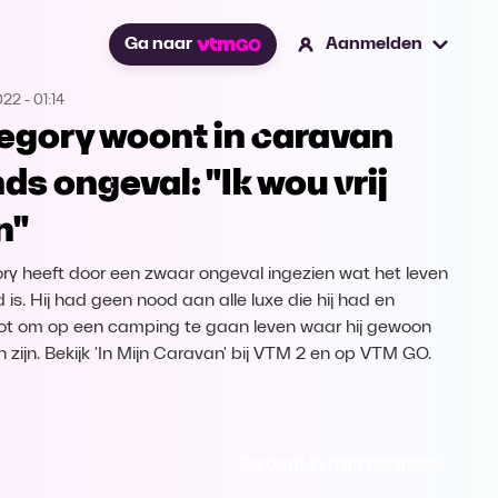
Ga naar
Aanmelden
2022
-
01:14
egory woont in caravan
nds ongeval: "Ik wou vrij
n"
ry heeft door een zwaar ongeval ingezien wat het leven
 is. Hij had geen nood aan alle luxe die hij had en
ot om op een camping te gaan leven waar hij gewoon
on zijn. Bekijk 'In Mijn Caravan' bij VTM 2 en op VTM GO.
Ga naar In mijn caravan