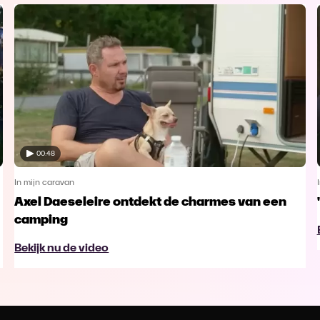
00:48
In mijn caravan
Axel Daeseleire ontdekt de charmes van een
camping
Bekijk nu de video