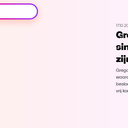
Oeps, browser niet ondersteund
17.10.
Voor je onze programma's gaat ontdekken,
Gr
best je browser updaten of hieronder één
van de ondersteunde browsers
si
downloaden.
zij
Google Chrome
Download
Grego
Firefox
Download
waard
beslo
vrij k
Safari
Download
Microsoft Edge
Download
Opera
Download