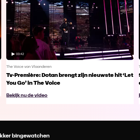
03:42
The Voice van Vlaanderen
Tv-Première: Dotan brengt zijn nieuwste hit ‘Let
You Go’ in The Voice
Bekijk nu de video
 lekker bingewatchen