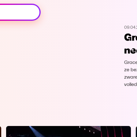
Oeps, browser niet ondersteund
09.04.
Voor je onze programma's gaat ontdekken,
Gr
best je browser updaten of hieronder één
van de ondersteunde browsers
ne
downloaden.
Grace
Google Chrome
Download
ze be
zware
Firefox
Download
volle
Safari
Download
Microsoft Edge
Download
Opera
Download