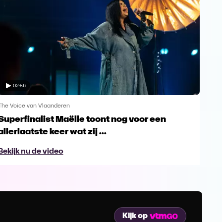
02:56
The Voice van Vlaanderen
The 
Superfinalist Maëlle toont nog voor een
Het
allerlaatste keer wat zij ...
Vl
Bekijk nu de video
Bek
Kijk op