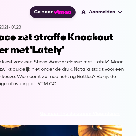
Ga naar
Aanmelden
2021
-
01:23
ace zet straffe Knockout
er met 'Lately'
 kiest voor een Stevie Wonder classic met 'Lately'. Maar
zwijkt duidelijk niet onder de druk. Natalia staat voor een
 keuze. Wie neemt ze mee richting Battles? Bekijk de
dige aflevering op VTM GO.
Ga naar The Voice van Vlaanderen