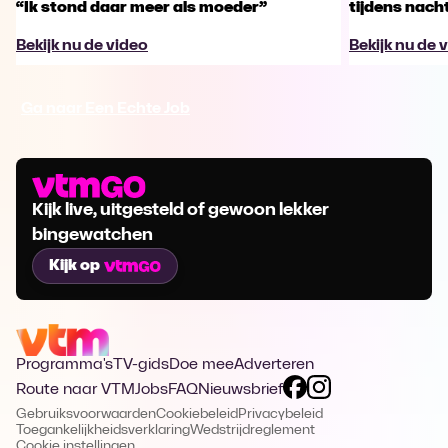
“Ik stond daar meer als moeder”
tijdens nachts
Bekijk nu de video
Bekijk nu de 
Ga naar Een Echte Job
Kijk live, uitgesteld of gewoon lekker
bingewatchen
Kijk op
Programma's
TV-gids
Doe mee
Adverteren
Route naar VTM
Jobs
FAQ
Nieuwsbrief
Gebruiksvoorwaarden
Cookiebeleid
Privacybeleid
Toegankelijkheidsverklaring
Wedstrijdreglement
Cookie instellingen