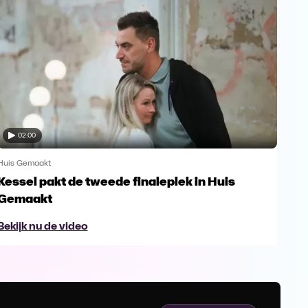
02:00
Huis Gemaakt
Huis
Kessel pakt de tweede finaleplek in Huis
De 
Gemaakt
Bek
Bekijk nu de video