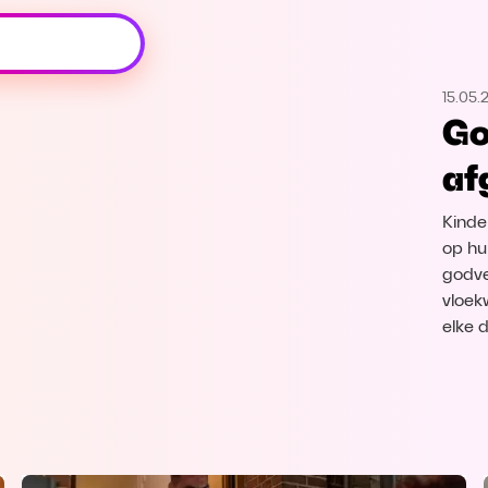
Oeps, browser niet ondersteund
15.05.
Voor je onze programma's gaat ontdekken,
Go
best je browser updaten of hieronder één
van de ondersteunde browsers
af
downloaden.
Kinde
Google Chrome
Download
op hu
godve
Firefox
Download
vloek
elke 
Safari
Download
Microsoft Edge
Download
Opera
Download