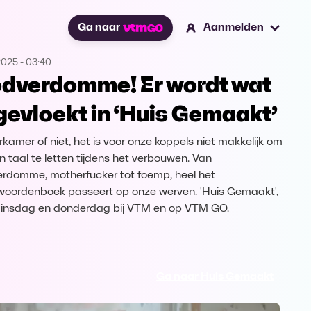
Ga naar
Aanmelden
2025
-
03:40
dverdomme! Er wordt wat
gevloekt in ‘Huis Gemaakt’
rkamer of niet, het is voor onze koppels niet makkelijk om
n taal te letten tijdens het verbouwen. Van
rdomme, motherfucker tot foemp, heel het
woordenboek passeert op onze werven. 'Huis Gemaakt',
dinsdag en donderdag bij VTM en op VTM GO.
Ga naar Huis Gemaakt