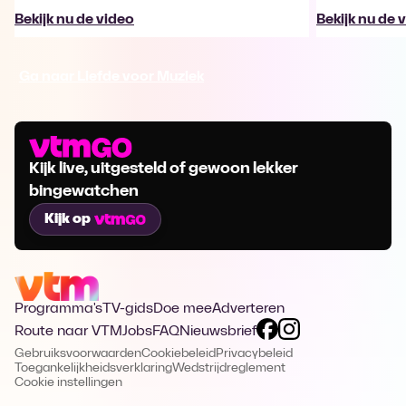
Bekijk nu de video
Bekijk nu de 
Ga naar Liefde voor Muziek
Kijk live, uitgesteld of gewoon lekker
bingewatchen
Kijk op
Programma's
TV-gids
Doe mee
Adverteren
Route naar VTM
Jobs
FAQ
Nieuwsbrief
Gebruiksvoorwaarden
Cookiebeleid
Privacybeleid
Toegankelijkheidsverklaring
Wedstrijdreglement
Cookie instellingen