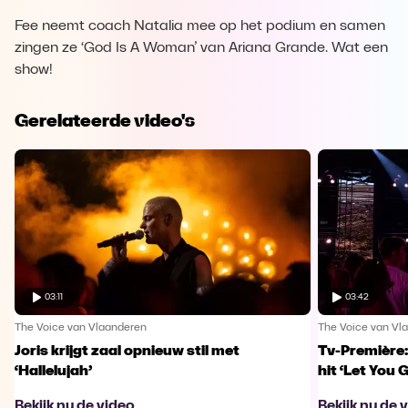
Fee neemt coach Natalia mee op het podium en samen
zingen ze ‘God Is A Woman’ van Ariana Grande. Wat een
show!
Gerelateerde video's
03:11
03:42
The Voice van Vlaanderen
The Voice van Vl
Joris krijgt zaal opnieuw stil met
Tv-Première:
‘Hallelujah’
hit ‘Let You 
Bekijk nu de video
Bekijk nu de 