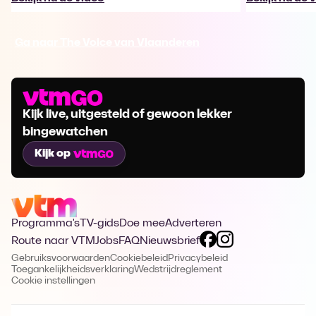
Ga naar The Voice van Vlaanderen
Kijk live, uitgesteld of gewoon lekker
bingewatchen
Kijk op
Programma's
TV-gids
Doe mee
Adverteren
Route naar VTM
Jobs
FAQ
Nieuwsbrief
Gebruiksvoorwaarden
Cookiebeleid
Privacybeleid
Toegankelijkheidsverklaring
Wedstrijdreglement
Cookie instellingen