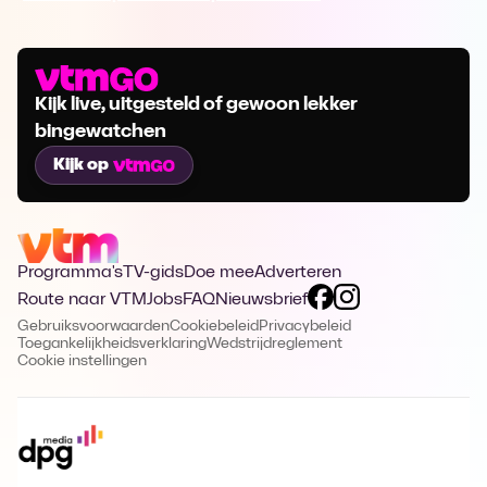
Kijk live, uitgesteld of gewoon lekker
bingewatchen
Kijk op
Programma's
TV-gids
Doe mee
Adverteren
Route naar VTM
Jobs
FAQ
Nieuwsbrief
Gebruiksvoorwaarden
Cookiebeleid
Privacybeleid
Toegankelijkheidsverklaring
Wedstrijdreglement
Cookie instellingen