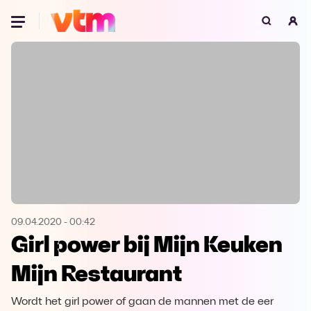
Oeps, browser niet ondersteund
Voor je onze programma's gaat ontdekken,
best je browser updaten of hieronder één
van de ondersteunde browsers
downloaden.
Google Chrome
Download
Firefox
Download
Safari
Download
09.04.2020
-
00:42
Girl power bij Mijn Keuken
Microsoft Edge
Download
Mijn Restaurant
Opera
Download
Wordt het girl power of gaan de mannen met de eer