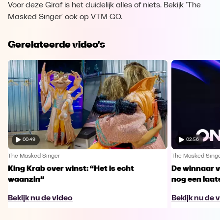
Voor deze Giraf is het duidelijk alles of niets. Bekijk 'The
Masked Singer' ook op VTM GO.
Gerelateerde video's
00:49
02:56
The Masked Singer
The Masked Sing
King Krab over winst: “Het is echt
De winnaar 
waanzin”
nog een laa
Bekijk nu de video
Bekijk nu de 