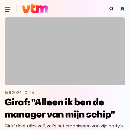
Oeps, browser niet ondersteund
Voor je onze programma's gaat ontdekken,
best je browser updaten of hieronder één
van de ondersteunde browsers
downloaden.
Google Chrome
Download
Firefox
Download
Safari
Download
15.11.2024
-
01:25
Giraf: "Alleen ik ben de
Microsoft Edge
Download
manager van mijn schip"
Opera
Download
Giraf doet alles zelf, zelfs het organiseren van zijn party's.