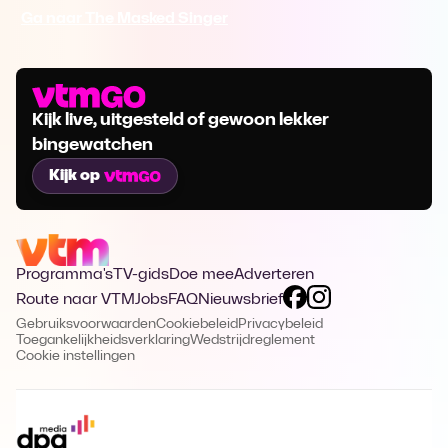
Ga naar The Masked Singer
Kijk live, uitgesteld of gewoon lekker
bingewatchen
Kijk op
Programma's
TV-gids
Doe mee
Adverteren
Route naar VTM
Jobs
FAQ
Nieuwsbrief
Gebruiksvoorwaarden
Cookiebeleid
Privacybeleid
Toegankelijkheidsverklaring
Wedstrijdreglement
Cookie instellingen