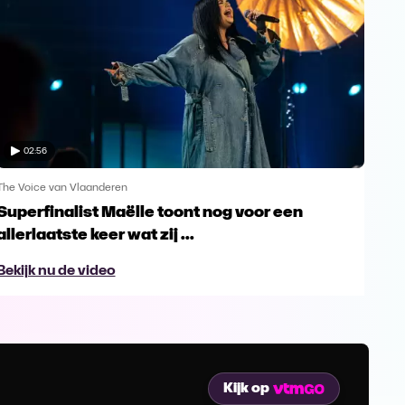
02:56
The Voice van Vlaanderen
The 
Superfinalist Maëlle toont nog voor een
Het
allerlaatste keer wat zij ...
Vl
Bekijk nu de video
Bek
Kijk op