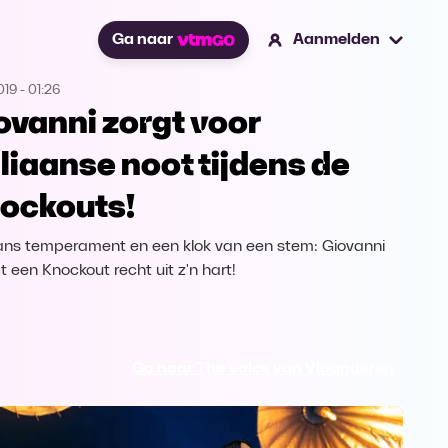
Ga naar
Aanmelden
019
-
01:26
ovanni zorgt voor
aliaanse noot tijdens de
ockouts!
aans temperament en een klok van een stem: Giovanni
t een Knockout recht uit z'n hart!
Ga naar The Voice van Vlaanderen