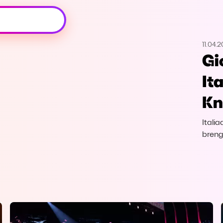
Oeps, browser niet ondersteund
11.04.2
Voor je onze programma's gaat ontdekken,
Gi
best je browser updaten of hieronder één
van de ondersteunde browsers
It
downloaden.
Kn
Google Chrome
Download
Itali
Firefox
Download
breng
Safari
Download
Microsoft Edge
Download
Opera
Download