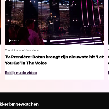
03:42
The Voice van Vlaanderen
Tv-Première: Dotan brengt zijn nieuwste hit ‘Let
You Go’ in The Voice
Bekijk nu de video
 lekker bingewatchen