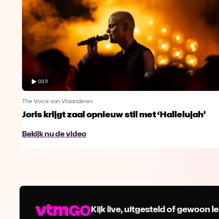
03:11
The Voice van Vlaanderen
Joris krijgt zaal opnieuw stil met ‘Hallelujah’
Bekijk nu de video
Kijk live, uitgesteld of gewoon