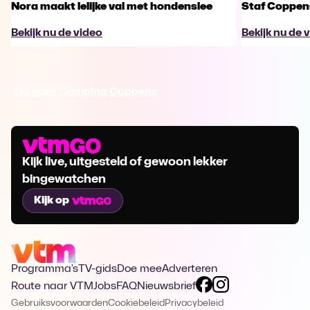
Nora maakt lelijke val met hondenslee
Staf Coppens
Bekijk nu de video
Bekijk nu de 
Ga naar Camping Coppens
Kijk live, uitgesteld of gewoon lekker
bingewatchen
Kijk op
Programma's
TV-gids
Doe mee
Adverteren
Route naar VTM
Jobs
FAQ
Nieuwsbrief
Gebruiksvoorwaarden
Cookiebeleid
Privacybeleid