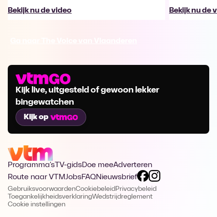
Bekijk nu de video
Bekijk nu de 
Ga naar The Voice van Vlaanderen
Kijk live, uitgesteld of gewoon lekker
bingewatchen
Kijk op
Programma's
TV-gids
Doe mee
Adverteren
Route naar VTM
Jobs
FAQ
Nieuwsbrief
Gebruiksvoorwaarden
Cookiebeleid
Privacybeleid
Toegankelijkheidsverklaring
Wedstrijdreglement
Cookie instellingen