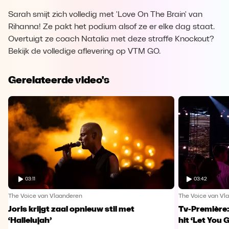
Sarah smijt zich volledig met 'Love On The Brain' van
Rihanna! Ze pakt het podium alsof ze er elke dag staat.
Overtuigt ze coach Natalia met deze straffe Knockout?
Bekijk de volledige aflevering op VTM GO.
Gerelateerde video's
03:11
03:42
The Voice van Vlaanderen
The Voice van Vl
Joris krijgt zaal opnieuw stil met
Tv-Première:
‘Hallelujah’
hit ‘Let You 