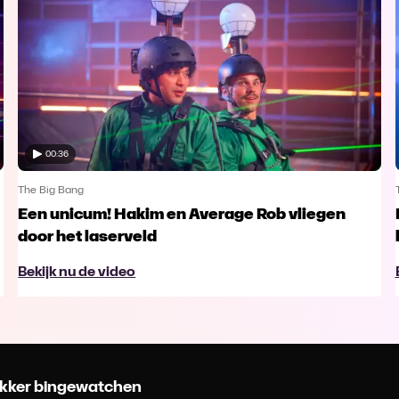
00:36
The Big Bang
Een unicum! Hakim en Average Rob vliegen
door het laserveld
Bekijk nu de video
 lekker bingewatchen