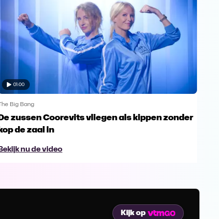
01:00
The Big Bang
The 
De zussen Coorevits vliegen als kippen zonder
Ave
kop de zaal in
Mil
Bekijk nu de video
Bek
Kijk op