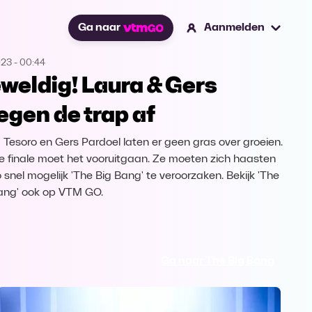
Ga naar
Aanmelden
023
-
00:44
weldig! Laura & Gers
iegen de trap af
 Tesoro en Gers Pardoel laten er geen gras over groeien.
lle finale moet het vooruitgaan. Ze moeten zich haasten
 snel mogelijk 'The Big Bang' te veroorzaken. Bekijk 'The
ang' ook op VTM GO.
Ga naar The Big Bang