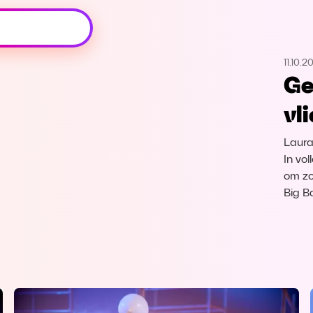
Oeps, browser niet ondersteund
11.10.2
Voor je onze programma's gaat ontdekken,
Ge
best je browser updaten of hieronder één
van de ondersteunde browsers
vl
downloaden.
Laura
Google Chrome
Download
In vo
om zo
Firefox
Download
Big B
Safari
Download
Microsoft Edge
Download
Opera
Download