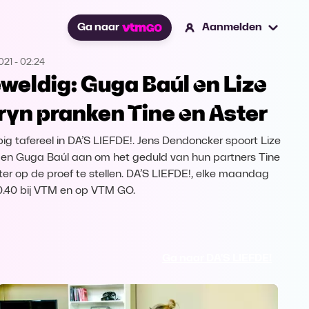
Ga naar
Aanmelden
021
-
02:24
weldig: Guga Baúl en Lize
ryn pranken Tine en Aster
ig tafereel in DA’S LIEFDE!. Jens Dendoncker spoort Lize
 en Guga Baúl aan om het geduld van hun partners Tine
ter op de proef te stellen. DA’S LIEFDE!, elke maandag
.40 bij VTM en op VTM GO.
Ga naar DA'S LIEFDE!