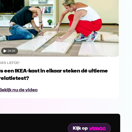
04:34
DA'S LIEFDE!
DA'S 
Is een IKEA-kast in elkaar steken dé ultieme
Wat
relatietest?
bez
Bekijk nu de video
Bek
Kijk op