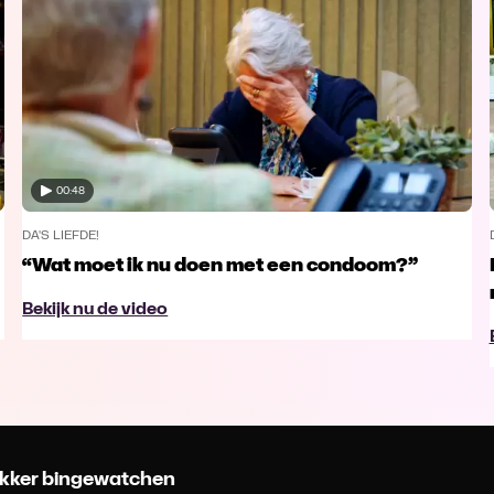
00:48
DA'S LIEFDE!
“Wat moet ik nu doen met een condoom?”
Bekijk nu de video
 lekker bingewatchen