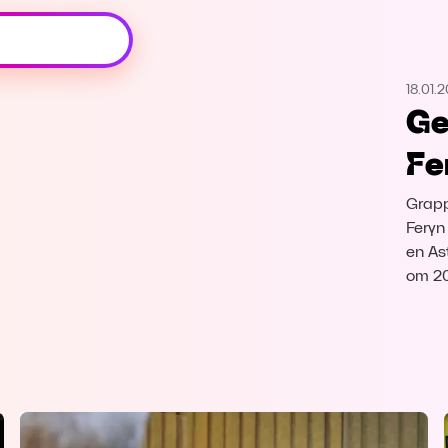
Oeps, browser niet ondersteund
18.01.2
Voor je onze programma's gaat ontdekken,
Ge
best je browser updaten of hieronder één
van de ondersteunde browsers
Fe
downloaden.
Grapp
Google Chrome
Download
Feryn
en As
Firefox
Download
om 20
Safari
Download
Microsoft Edge
Download
Opera
Download