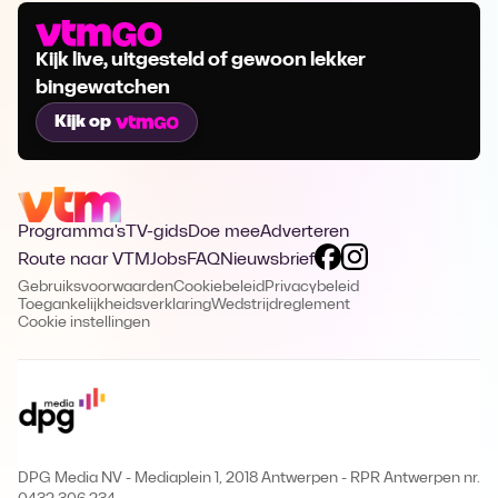
Kijk live, uitgesteld of gewoon lekker
bingewatchen
Kijk op
Programma's
TV-gids
Doe mee
Adverteren
Route naar VTM
Jobs
FAQ
Nieuwsbrief
Gebruiksvoorwaarden
Cookiebeleid
Privacybeleid
Toegankelijkheidsverklaring
Wedstrijdreglement
Cookie instellingen
DPG Media NV - Mediaplein 1, 2018 Antwerpen
-
RPR Antwerpen nr.