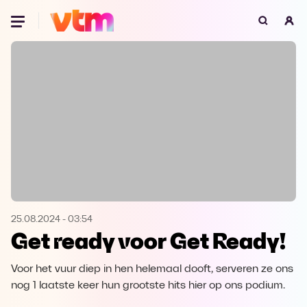
Oeps, browser niet ondersteund
Voor je onze programma's gaat ontdekken,
best je browser updaten of hieronder één
van de ondersteunde browsers
downloaden.
Google Chrome
Download
Firefox
Download
Safari
Download
25.08.2024
-
03:54
Get ready voor Get Ready!
Microsoft Edge
Download
Voor het vuur diep in hen helemaal dooft, serveren ze ons
Opera
Download
nog 1 laatste keer hun grootste hits hier op ons podium.