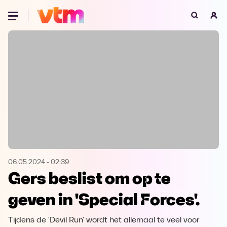
Oeps, browser niet ondersteund
Voor je onze programma's gaat ontdekken,
best je browser updaten of hieronder één
van de ondersteunde browsers
downloaden.
Google Chrome
Download
Firefox
Download
Safari
Download
06.05.2024
-
02:39
Gers beslist om op te
Microsoft Edge
Download
geven in 'Special Forces'.
Opera
Download
Tijdens de 'Devil Run' wordt het allemaal te veel voor