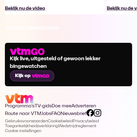
Bekijk nu de video
Bekijk nu de 
Ga naar Special Forces
Kijk live, uitgesteld of gewoon lekker
bingewatchen
Kijk op
Programma's
TV-gids
Doe mee
Adverteren
Route naar VTM
Jobs
FAQ
Nieuwsbrief
Gebruiksvoorwaarden
Cookiebeleid
Privacybeleid
Toegankelijkheidsverklaring
Wedstrijdreglement
Cookie instellingen