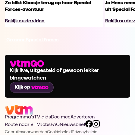
Zo blikt Klaasje terug op haar Special
Jo Hens nee
Forces-avontuur
uit Special F
Bekijk nu de video
Bekijk nu de 
Ga naar Special Forces
Kijk live, uitgesteld of gewoon lekker
bingewatchen
Kijk op
Programma's
TV-gids
Doe mee
Adverteren
Route naar VTM
Jobs
FAQ
Nieuwsbrief
Gebruiksvoorwaarden
Cookiebeleid
Privacybeleid